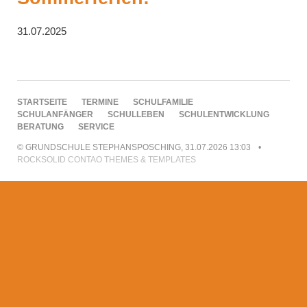
31.07.2025
NAVIGATION
STARTSEITE
TERMINE
SCHULFAMILIE
ÜBERSPRINGEN
SCHULANFÄNGER
SCHULLEBEN
SCHULENTWICKLUNG
BERATUNG
SERVICE
© GRUNDSCHULE STEPHANSPOSCHING, 31.07.2026 13:03
ROCKSOLID CONTAO THEMES & TEMPLATES