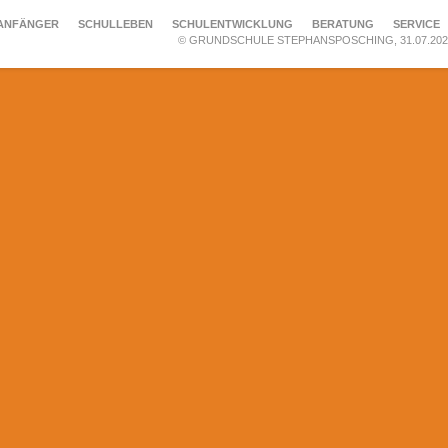
ANFÄNGER
SCHULLEBEN
SCHULENTWICKLUNG
BERATUNG
SERVICE
© GRUNDSCHULE STEPHANSPOSCHING, 31.07.202