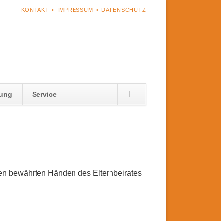
NAVIGATION
KONTAKT
IMPRESSUM
DATENSCHUTZ
ÜBERSPRINGEN
Navigation
tung
Service
überspringen
den bewährten Händen des Elternbeirates