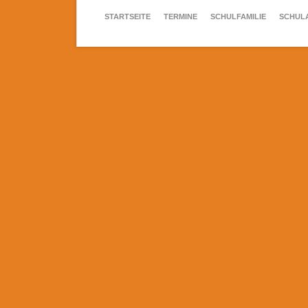
NAVIGATION
STARTSEITE
TERMINE
SCHULFAMILIE
SCHUL
ÜBERSPRINGEN