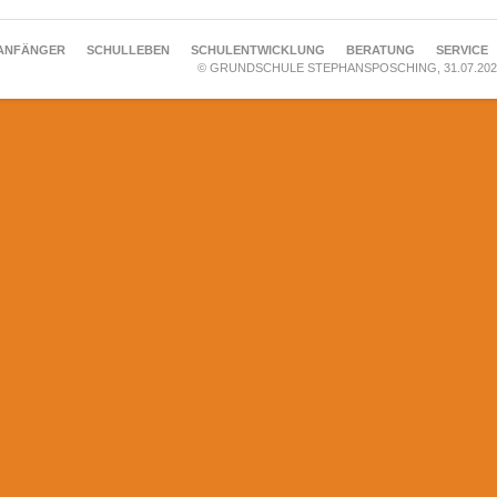
ANFÄNGER
SCHULLEBEN
SCHULENTWICKLUNG
BERATUNG
SERVICE
© GRUNDSCHULE STEPHANSPOSCHING, 31.07.202