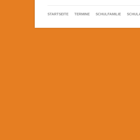
NAVIGATION
STARTSEITE
TERMINE
SCHULFAMILIE
SCHUL
ÜBERSPRINGEN