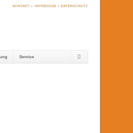
NAVIGATION
KONTAKT
IMPRESSUM
DATENSCHUTZ
ÜBERSPRINGEN
Navigation
tung
Service
überspringen