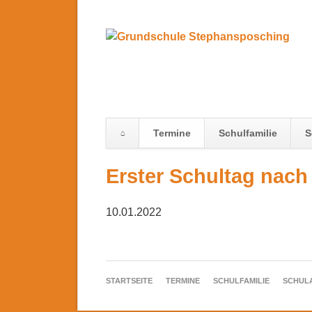
Termine
Schulfamilie
S
Navigation
Erster Schultag nach
überspringen
10.01.2022
NAVIGATION
STARTSEITE
TERMINE
SCHULFAMILIE
SCHUL
ÜBERSPRINGEN