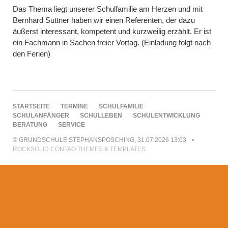
Das Thema liegt unserer Schulfamilie am Herzen und mit
Bernhard Suttner haben wir einen Referenten, der dazu
äußerst interessant, kompetent und kurzweilig erzählt. Er ist
ein Fachmann in Sachen freier Vortag. (Einladung folgt nach
den Ferien)
NAVIGATION
STARTSEITE
TERMINE
SCHULFAMILIE
ÜBERSPRINGEN
SCHULANFÄNGER
SCHULLEBEN
SCHULENTWICKLUNG
BERATUNG
SERVICE
© GRUNDSCHULE STEPHANSPOSCHING, 31.07.2026 13:03
ROCKSOLID CONTAO THEMES & TEMPLATES