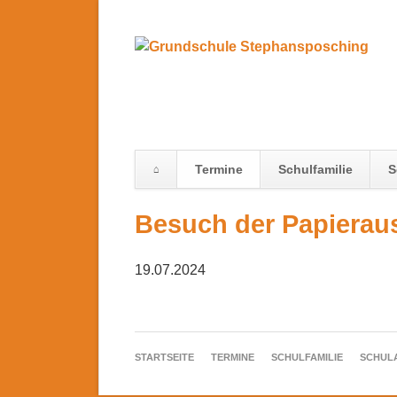
Termine
Schulfamilie
S
Navigation
Besuch der Papierauss
überspringen
19.07.2024
NAVIGATION
STARTSEITE
TERMINE
SCHULFAMILIE
SCHUL
ÜBERSPRINGEN