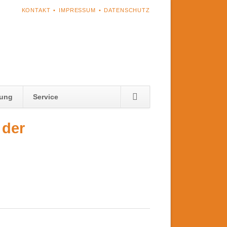
NAVIGATION
KONTAKT
IMPRESSUM
DATENSCHUTZ
ÜBERSPRINGEN
Navigation
tung
Service
überspringen
 der