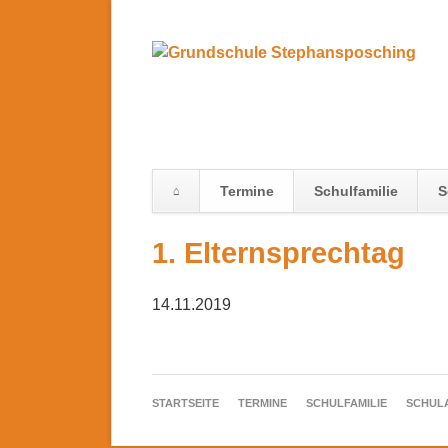
Termine
Schulfamilie
S
Navigation
1. Elternsprechtag
überspringen
14.11.2019
NAVIGATION
STARTSEITE
TERMINE
SCHULFAMILIE
SCHUL
ÜBERSPRINGEN