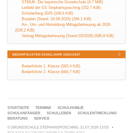
STMUK: Die bayerische Grundschule
(4,7 MiB)
Leitbild der GS Stephansposching
(332,7 KiB)
Schulanfang 2025
(169,6 KiB)
Busplan (Stand: 24.09.2025)
(294,1 KiB)
An-, Um- und Abmeldung Mittagsbetreuung ab 2026
(528,2 KiB)
Vertrag Mittagsbetreuung (Stand 03/2026)
(595,8 KiB)
BEDARFSLISTEN SCHULJAHR 2026/2027
Bedarfsliste 1. Klasse
(583,4 KiB)
Bedarfsliste 2. Klasse
(660,7 KiB)
NAVIGATION
STARTSEITE
TERMINE
SCHULFAMILIE
ÜBERSPRINGEN
SCHULANFÄNGER
SCHULLEBEN
SCHULENTWICKLUNG
BERATUNG
SERVICE
© GRUNDSCHULE STEPHANSPOSCHING, 31.07.2026 13:03
ROCKSOLID CONTAO THEMES & TEMPLATES